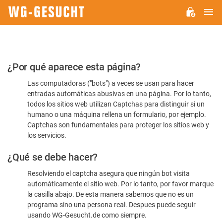
M
WG-
GESUCHT.DE
Por
¿Por qué aparece esta página?
favor,
Las computadoras ("bots") a veces se usan para hacer
confirme
entradas automáticas abusivas en una página. Por lo tanto,
que
todos los sitios web utilizan Captchas para distinguir si un
es
humano o una máquina rellena un formulario, por ejemplo.
Captchas son fundamentales para proteger los sitios web y
humano
los servicios.
¿Qué se debe hacer?
Resolviendo el captcha asegura que ningún bot visita
automáticamente el sitio web. Por lo tanto, por favor marque
la casilla abajo. De esta manera sabemos que no es un
programa sino una persona real. Despues puede seguir
usando WG-Gesucht.de como siempre.