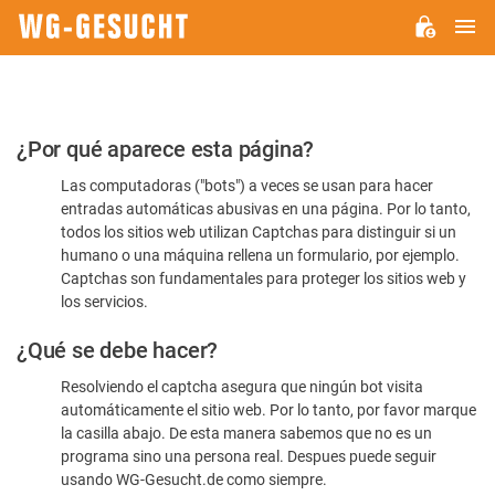
M
WG-
GESUCHT.DE
Por
¿Por qué aparece esta página?
favor,
Las computadoras ("bots") a veces se usan para hacer
confirme
entradas automáticas abusivas en una página. Por lo tanto,
que
todos los sitios web utilizan Captchas para distinguir si un
es
humano o una máquina rellena un formulario, por ejemplo.
Captchas son fundamentales para proteger los sitios web y
humano
los servicios.
¿Qué se debe hacer?
Resolviendo el captcha asegura que ningún bot visita
automáticamente el sitio web. Por lo tanto, por favor marque
la casilla abajo. De esta manera sabemos que no es un
programa sino una persona real. Despues puede seguir
usando WG-Gesucht.de como siempre.