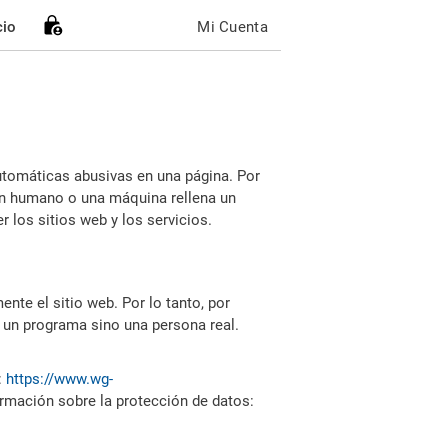
cio
Mi Cuenta
utomáticas abusivas en una página. Por
i un humano o una máquina rellena un
 los sitios web y los servicios.
nte el sitio web. Por lo tanto, por
 un programa sino una persona real.
:
https://www.wg-
ormación sobre la protección de datos: