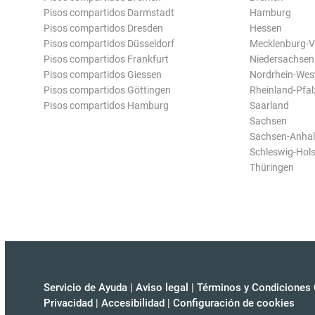
Pisos compartidos Darmstadt
Hamburg
Pisos compartidos Dresden
Hessen
Pisos compartidos Düsseldorf
Mecklenburg-
Pisos compartidos Frankfurt
Niedersachsen
Pisos compartidos Giessen
Nordrhein-Wes
Pisos compartidos Göttingen
Rheinland-Pfal
Pisos compartidos Hamburg
Saarland
Sachsen
Sachsen-Anhal
Schleswig-Hols
Thüringen
Servicio de Ayuda
|
Aviso legal
|
Términos y Condiciones 
Privacidad
|
Accesibilidad
|
Configuración de cookies