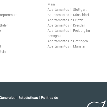
Main
Apartamentos in Stuttgart
Vorpommern
Apartamentos in Düsseldorf
Apartamentos in Leipzig
tfalen
Apartamentos in Dresden
z
Apartamentos in Freiburg im
Breisgau
Apartamentos in Göttingen
t
Apartamentos in Münster
tein
Generales
|
Estadísticas
|
Política de