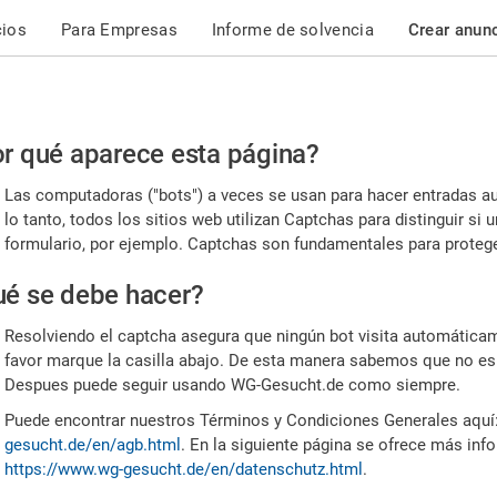
cios
Para Empresas
Informe de solvencia
Crear anun
r
r qué aparece esta página?
or,
Las computadoras ("bots") a veces se usan para hacer entradas a
nfirme
lo tanto, todos los sitios web utilizan Captchas para distinguir s
formulario, por ejemplo. Captchas son fundamentales para proteger
e
é se debe hacer?
mano
Resolviendo el captcha asegura que ningún bot visita automáticame
favor marque la casilla abajo. De esta manera sabemos que no es
Despues puede seguir usando WG-Gesucht.de como siempre.
Puede encontrar nuestros Términos y Condiciones Generales aquí
gesucht.de/en/agb.html
. En la siguiente página se ofrece más inf
https://www.wg-gesucht.de/en/datenschutz.html
.