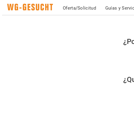
Oferta/Solicitud
Guías y Servi
Po
¿Po
fav
co
qu
¿Qu
es
hu