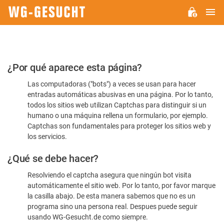
M
WG-
GESUCHT.DE
Por
¿Por qué aparece esta página?
favor,
Las computadoras ("bots") a veces se usan para hacer
confirme
entradas automáticas abusivas en una página. Por lo tanto,
que
todos los sitios web utilizan Captchas para distinguir si un
es
humano o una máquina rellena un formulario, por ejemplo.
Captchas son fundamentales para proteger los sitios web y
humano
los servicios.
¿Qué se debe hacer?
Resolviendo el captcha asegura que ningún bot visita
automáticamente el sitio web. Por lo tanto, por favor marque
la casilla abajo. De esta manera sabemos que no es un
programa sino una persona real. Despues puede seguir
usando WG-Gesucht.de como siempre.