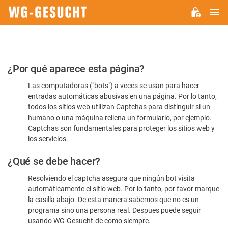
M
WG-
GESUCHT.DE
Por
¿Por qué aparece esta página?
favor,
Las computadoras ("bots") a veces se usan para hacer
confirme
entradas automáticas abusivas en una página. Por lo tanto,
que
todos los sitios web utilizan Captchas para distinguir si un
es
humano o una máquina rellena un formulario, por ejemplo.
Captchas son fundamentales para proteger los sitios web y
humano
los servicios.
¿Qué se debe hacer?
Resolviendo el captcha asegura que ningún bot visita
automáticamente el sitio web. Por lo tanto, por favor marque
la casilla abajo. De esta manera sabemos que no es un
programa sino una persona real. Despues puede seguir
usando WG-Gesucht.de como siempre.