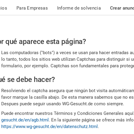
cios
Para Empresas
Informe de solvencia
Crear anun
r
r qué aparece esta página?
or,
Las computadoras ("bots") a veces se usan para hacer entradas a
nfirme
lo tanto, todos los sitios web utilizan Captchas para distinguir s
formulario, por ejemplo. Captchas son fundamentales para proteger
e
é se debe hacer?
mano
Resolviendo el captcha asegura que ningún bot visita automáticame
favor marque la casilla abajo. De esta manera sabemos que no es
Despues puede seguir usando WG-Gesucht.de como siempre.
Puede encontrar nuestros Términos y Condiciones Generales aquí
gesucht.de/en/agb.html
. En la siguiente página se ofrece más inf
https://www.wg-gesucht.de/en/datenschutz.html
.