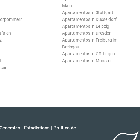
Main
Apartamentos in Stuttgart
Vorpommern
Apartamentos in Düsseldorf
Apartamentos in Leipzig
tfalen
Apartamentos in Dresden
z
Apartamentos in Freiburg im
Breisgau
Apartamentos in Göttingen
t
Apartamentos in Münster
tein
Generales
|
Estadísticas
|
Política de