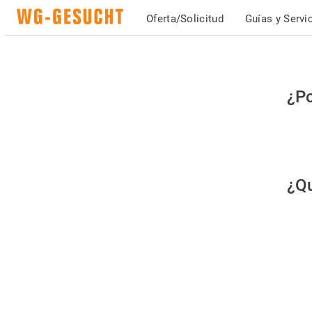
Oferta/Solicitud
Guías y Servi
Po
¿Po
fav
co
qu
¿Qu
es
hu