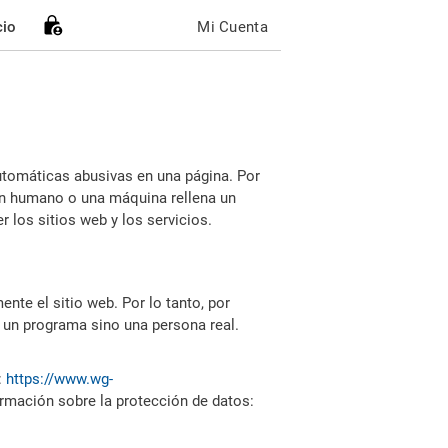
cio
Mi Cuenta
utomáticas abusivas en una página. Por
i un humano o una máquina rellena un
 los sitios web y los servicios.
nte el sitio web. Por lo tanto, por
 un programa sino una persona real.
:
https://www.wg-
ormación sobre la protección de datos: