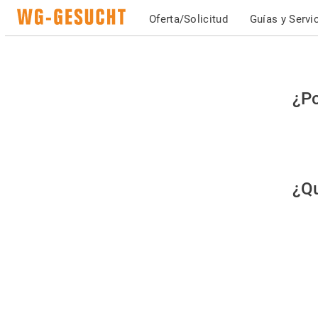
Oferta/Solicitud
Guías y Servi
Po
¿Po
fav
co
qu
¿Qu
es
hu