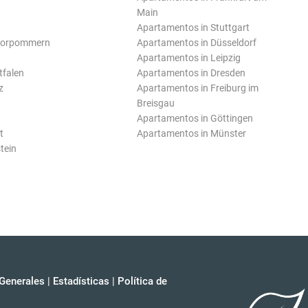
Main
Apartamentos in Stuttgart
Vorpommern
Apartamentos in Düsseldorf
Apartamentos in Leipzig
tfalen
Apartamentos in Dresden
z
Apartamentos in Freiburg im
Breisgau
Apartamentos in Göttingen
t
Apartamentos in Münster
tein
Generales
|
Estadísticas
|
Política de