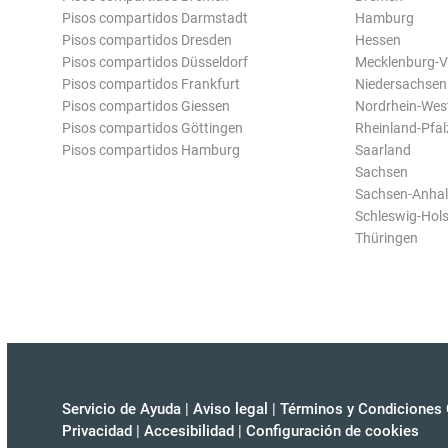
Pisos compartidos Darmstadt
Hamburg
Pisos compartidos Dresden
Hessen
Pisos compartidos Düsseldorf
Mecklenburg-
Pisos compartidos Frankfurt
Niedersachsen
Pisos compartidos Giessen
Nordrhein-Wes
Pisos compartidos Göttingen
Rheinland-Pfal
Pisos compartidos Hamburg
Saarland
Sachsen
Sachsen-Anhal
Schleswig-Hols
Thüringen
Servicio de Ayuda
|
Aviso legal
|
Términos y Condiciones 
Privacidad
|
Accesibilidad
|
Configuración de cookies