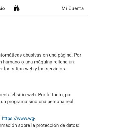
cio
Mi Cuenta
utomáticas abusivas en una página. Por
i un humano o una máquina rellena un
 los sitios web y los servicios.
nte el sitio web. Por lo tanto, por
 un programa sino una persona real.
:
https://www.wg-
ormación sobre la protección de datos: