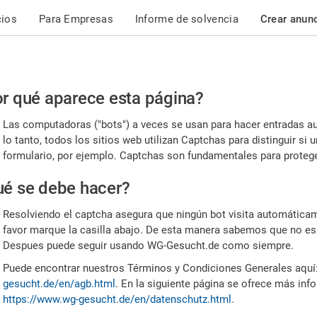
cios
Para Empresas
Informe de solvencia
Crear anun
r
r qué aparece esta página?
or,
Las computadoras ("bots") a veces se usan para hacer entradas a
nfirme
lo tanto, todos los sitios web utilizan Captchas para distinguir s
formulario, por ejemplo. Captchas son fundamentales para proteger
e
é se debe hacer?
mano
Resolviendo el captcha asegura que ningún bot visita automáticame
favor marque la casilla abajo. De esta manera sabemos que no es
Despues puede seguir usando WG-Gesucht.de como siempre.
Puede encontrar nuestros Términos y Condiciones Generales aquí
gesucht.de/en/agb.html
. En la siguiente página se ofrece más inf
https://www.wg-gesucht.de/en/datenschutz.html
.