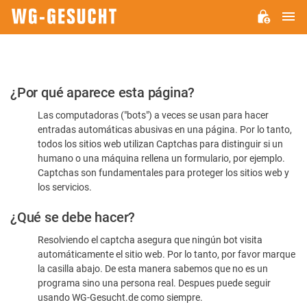
M
WG-
GESUCHT.DE
Por
¿Por qué aparece esta página?
favor,
Las computadoras ("bots") a veces se usan para hacer
confirme
entradas automáticas abusivas en una página. Por lo tanto,
que
todos los sitios web utilizan Captchas para distinguir si un
es
humano o una máquina rellena un formulario, por ejemplo.
Captchas son fundamentales para proteger los sitios web y
humano
los servicios.
¿Qué se debe hacer?
Resolviendo el captcha asegura que ningún bot visita
automáticamente el sitio web. Por lo tanto, por favor marque
la casilla abajo. De esta manera sabemos que no es un
programa sino una persona real. Despues puede seguir
usando WG-Gesucht.de como siempre.