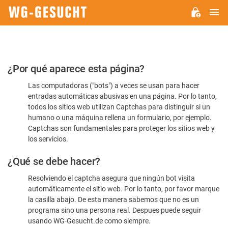
M
WG-
GESUCHT.DE
Por
¿Por qué aparece esta página?
favor,
Las computadoras ("bots") a veces se usan para hacer
confirme
entradas automáticas abusivas en una página. Por lo tanto,
que
todos los sitios web utilizan Captchas para distinguir si un
es
humano o una máquina rellena un formulario, por ejemplo.
Captchas son fundamentales para proteger los sitios web y
humano
los servicios.
¿Qué se debe hacer?
Resolviendo el captcha asegura que ningún bot visita
automáticamente el sitio web. Por lo tanto, por favor marque
la casilla abajo. De esta manera sabemos que no es un
programa sino una persona real. Despues puede seguir
usando WG-Gesucht.de como siempre.