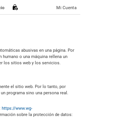
cio
Mi Cuenta
utomáticas abusivas en una página. Por
i un humano o una máquina rellena un
 los sitios web y los servicios.
nte el sitio web. Por lo tanto, por
 un programa sino una persona real.
:
https://www.wg-
ormación sobre la protección de datos: