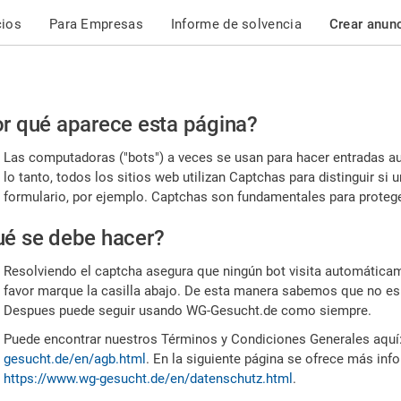
cios
Para Empresas
Informe de solvencia
Crear anun
r
r qué aparece esta página?
or,
Las computadoras ("bots") a veces se usan para hacer entradas a
nfirme
lo tanto, todos los sitios web utilizan Captchas para distinguir s
formulario, por ejemplo. Captchas son fundamentales para proteger
e
é se debe hacer?
mano
Resolviendo el captcha asegura que ningún bot visita automáticame
favor marque la casilla abajo. De esta manera sabemos que no es
Despues puede seguir usando WG-Gesucht.de como siempre.
Puede encontrar nuestros Términos y Condiciones Generales aquí
gesucht.de/en/agb.html
. En la siguiente página se ofrece más inf
https://www.wg-gesucht.de/en/datenschutz.html
.