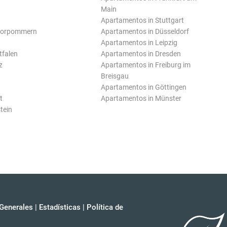
Main
Apartamentos in Stuttgart
Vorpommern
Apartamentos in Düsseldorf
Apartamentos in Leipzig
tfalen
Apartamentos in Dresden
z
Apartamentos in Freiburg im
Breisgau
Apartamentos in Göttingen
t
Apartamentos in Münster
tein
Generales
|
Estadísticas
|
Política de