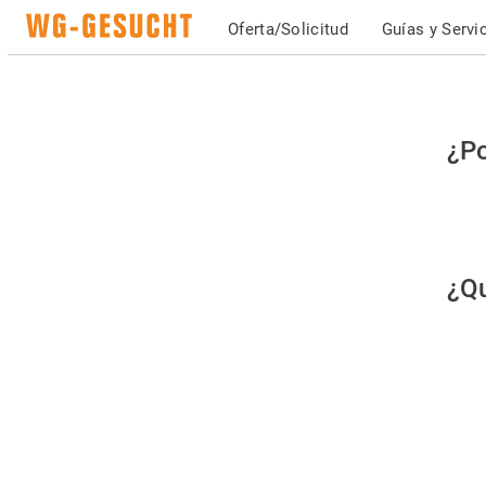
Oferta/Solicitud
Guías y Servi
Po
¿Po
fav
co
qu
¿Qu
es
hu