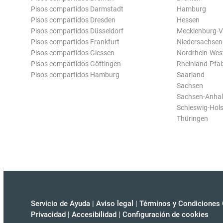
Pisos compartidos Darmstadt
Hamburg
Pisos compartidos Dresden
Hessen
Pisos compartidos Düsseldorf
Mecklenburg-
Pisos compartidos Frankfurt
Niedersachsen
Pisos compartidos Giessen
Nordrhein-Wes
Pisos compartidos Göttingen
Rheinland-Pfal
Pisos compartidos Hamburg
Saarland
Sachsen
Sachsen-Anhal
Schleswig-Hols
Thüringen
Servicio de Ayuda
|
Aviso legal
|
Términos y Condiciones 
Privacidad
|
Accesibilidad
|
Configuración de cookies