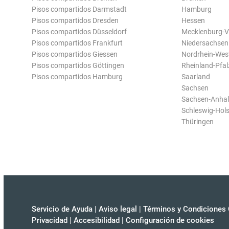
Pisos compartidos Darmstadt
Hamburg
Pisos compartidos Dresden
Hessen
Pisos compartidos Düsseldorf
Mecklenburg-
Pisos compartidos Frankfurt
Niedersachsen
Pisos compartidos Giessen
Nordrhein-Wes
Pisos compartidos Göttingen
Rheinland-Pfal
Pisos compartidos Hamburg
Saarland
Sachsen
Sachsen-Anhal
Schleswig-Hols
Thüringen
Servicio de Ayuda
|
Aviso legal
|
Términos y Condiciones 
Privacidad
|
Accesibilidad
|
Configuración de cookies