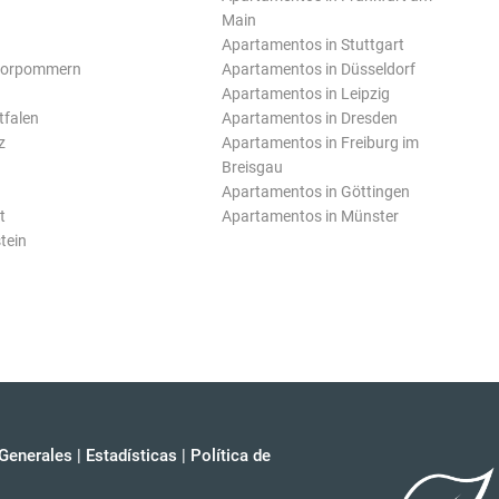
Main
Apartamentos in Stuttgart
Vorpommern
Apartamentos in Düsseldorf
Apartamentos in Leipzig
tfalen
Apartamentos in Dresden
z
Apartamentos in Freiburg im
Breisgau
Apartamentos in Göttingen
t
Apartamentos in Münster
tein
Generales
|
Estadísticas
|
Política de