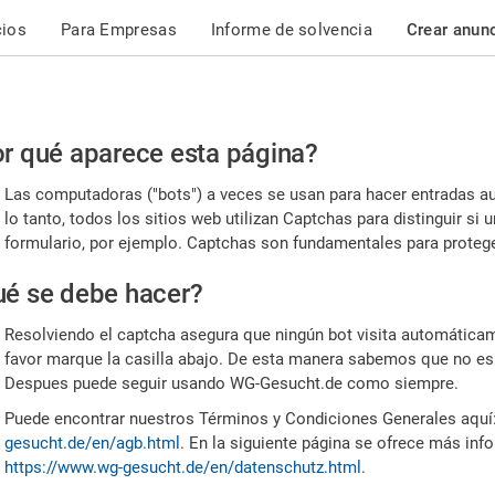
cios
Para Empresas
Informe de solvencia
Crear anun
r
r qué aparece esta página?
or,
Las computadoras ("bots") a veces se usan para hacer entradas a
nfirme
lo tanto, todos los sitios web utilizan Captchas para distinguir s
formulario, por ejemplo. Captchas son fundamentales para proteger
e
é se debe hacer?
mano
Resolviendo el captcha asegura que ningún bot visita automáticame
favor marque la casilla abajo. De esta manera sabemos que no es
Despues puede seguir usando WG-Gesucht.de como siempre.
Puede encontrar nuestros Términos y Condiciones Generales aquí
gesucht.de/en/agb.html
. En la siguiente página se ofrece más inf
https://www.wg-gesucht.de/en/datenschutz.html
.