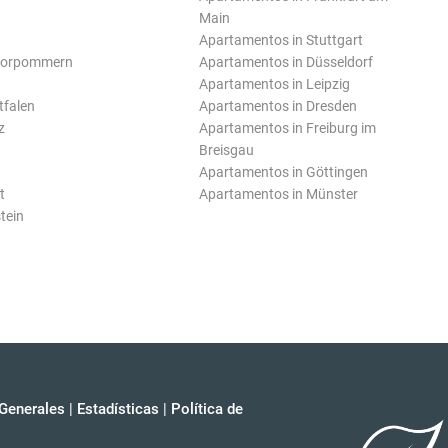
Main
Apartamentos in Stuttgart
Vorpommern
Apartamentos in Düsseldorf
Apartamentos in Leipzig
tfalen
Apartamentos in Dresden
z
Apartamentos in Freiburg im
Breisgau
Apartamentos in Göttingen
t
Apartamentos in Münster
tein
Generales
|
Estadísticas
|
Política de