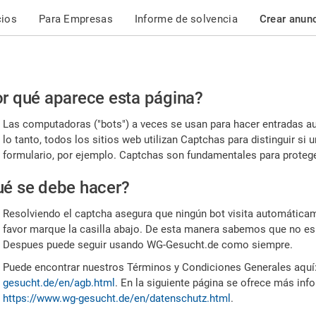
cios
Para Empresas
Informe de solvencia
Crear anun
r
r qué aparece esta página?
or,
Las computadoras ("bots") a veces se usan para hacer entradas a
nfirme
lo tanto, todos los sitios web utilizan Captchas para distinguir s
formulario, por ejemplo. Captchas son fundamentales para proteger
e
é se debe hacer?
mano
Resolviendo el captcha asegura que ningún bot visita automáticame
favor marque la casilla abajo. De esta manera sabemos que no es
Despues puede seguir usando WG-Gesucht.de como siempre.
Puede encontrar nuestros Términos y Condiciones Generales aquí
gesucht.de/en/agb.html
. En la siguiente página se ofrece más inf
https://www.wg-gesucht.de/en/datenschutz.html
.