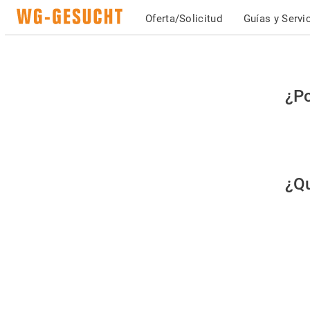
Oferta/Solicitud
Guías y Servi
Po
¿Po
fav
co
qu
¿Qu
es
hu