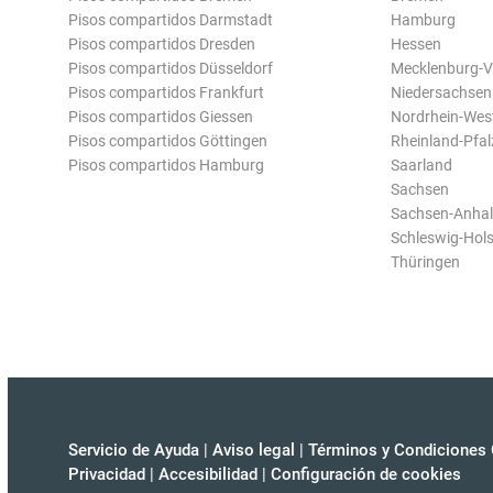
Pisos compartidos Darmstadt
Hamburg
Pisos compartidos Dresden
Hessen
Pisos compartidos Düsseldorf
Mecklenburg-
Pisos compartidos Frankfurt
Niedersachsen
Pisos compartidos Giessen
Nordrhein-Wes
Pisos compartidos Göttingen
Rheinland-Pfal
Pisos compartidos Hamburg
Saarland
Sachsen
Sachsen-Anhal
Schleswig-Hols
Thüringen
Servicio de Ayuda
|
Aviso legal
|
Términos y Condiciones 
Privacidad
|
Accesibilidad
|
Configuración de cookies