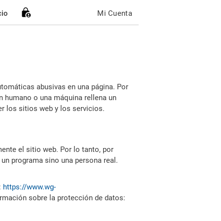
cio
Mi Cuenta
utomáticas abusivas en una página. Por
i un humano o una máquina rellena un
 los sitios web y los servicios.
nte el sitio web. Por lo tanto, por
 un programa sino una persona real.
:
https://www.wg-
ormación sobre la protección de datos: