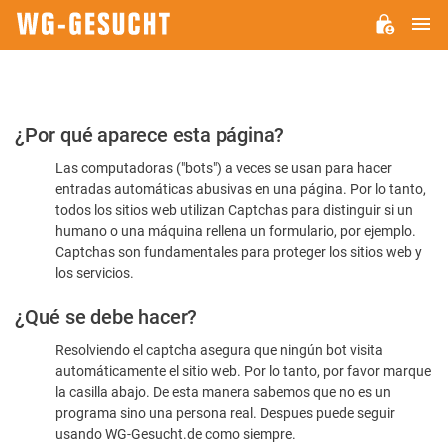
M
WG-
GESUCHT.DE
Por
¿Por qué aparece esta página?
favor,
Las computadoras ("bots") a veces se usan para hacer
confirme
entradas automáticas abusivas en una página. Por lo tanto,
que
todos los sitios web utilizan Captchas para distinguir si un
es
humano o una máquina rellena un formulario, por ejemplo.
Captchas son fundamentales para proteger los sitios web y
humano
los servicios.
¿Qué se debe hacer?
Resolviendo el captcha asegura que ningún bot visita
automáticamente el sitio web. Por lo tanto, por favor marque
la casilla abajo. De esta manera sabemos que no es un
programa sino una persona real. Despues puede seguir
usando WG-Gesucht.de como siempre.