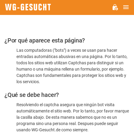
M
WG-
GESUCHT.DE
Por
¿Por qué aparece esta página?
favor,
Las computadoras ("bots") a veces se usan para hacer
confirme
entradas automáticas abusivas en una página. Por lo tanto,
que
todos los sitios web utilizan Captchas para distinguir si un
es
humano o una máquina rellena un formulario, por ejemplo.
Captchas son fundamentales para proteger los sitios web y
humano
los servicios.
¿Qué se debe hacer?
Resolviendo el captcha asegura que ningún bot visita
automáticamente el sitio web. Por lo tanto, por favor marque
la casilla abajo. De esta manera sabemos que no es un
programa sino una persona real. Despues puede seguir
usando WG-Gesucht.de como siempre.