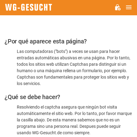
M
WG-
GESUCHT.DE
Por
¿Por qué aparece esta página?
favor,
Las computadoras ("bots") a veces se usan para hacer
confirme
entradas automáticas abusivas en una página. Por lo tanto,
que
todos los sitios web utilizan Captchas para distinguir si un
es
humano o una máquina rellena un formulario, por ejemplo.
Captchas son fundamentales para proteger los sitios web y
humano
los servicios.
¿Qué se debe hacer?
Resolviendo el captcha asegura que ningún bot visita
automáticamente el sitio web. Por lo tanto, por favor marque
la casilla abajo. De esta manera sabemos que no es un
programa sino una persona real. Despues puede seguir
usando WG-Gesucht.de como siempre.