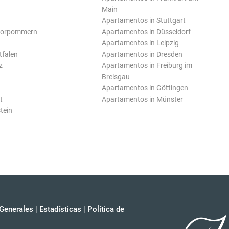
Main
Apartamentos in Stuttgart
Vorpommern
Apartamentos in Düsseldorf
Apartamentos in Leipzig
tfalen
Apartamentos in Dresden
z
Apartamentos in Freiburg im
Breisgau
Apartamentos in Göttingen
t
Apartamentos in Münster
tein
Generales
|
Estadísticas
|
Política de