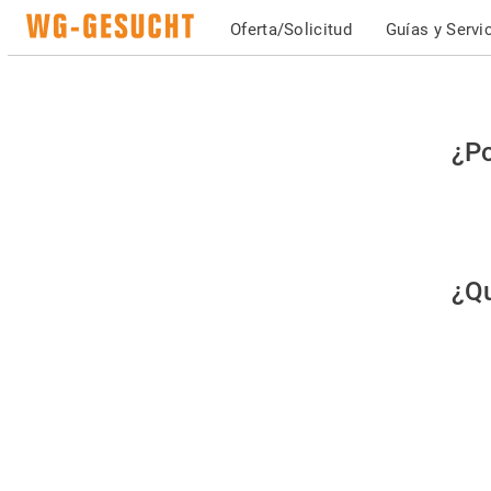
Oferta/Solicitud
Guías y Servi
Po
¿Po
fav
co
qu
¿Qu
es
hu