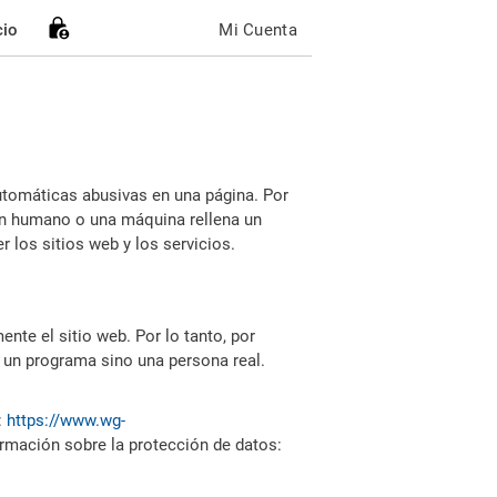
cio
Mi Cuenta
utomáticas abusivas en una página. Por
i un humano o una máquina rellena un
 los sitios web y los servicios.
nte el sitio web. Por lo tanto, por
 un programa sino una persona real.
:
https://www.wg-
ormación sobre la protección de datos: