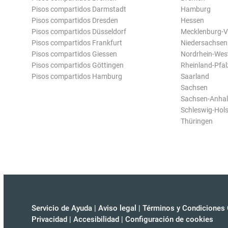
Pisos compartidos Darmstadt
Hamburg
Pisos compartidos Dresden
Hessen
Pisos compartidos Düsseldorf
Mecklenburg-
Pisos compartidos Frankfurt
Niedersachsen
Pisos compartidos Giessen
Nordrhein-Wes
Pisos compartidos Göttingen
Rheinland-Pfal
Pisos compartidos Hamburg
Saarland
Sachsen
Sachsen-Anhal
Schleswig-Hols
Thüringen
Servicio de Ayuda
|
Aviso legal
|
Términos y Condiciones 
Privacidad
|
Accesibilidad
|
Configuración de cookies