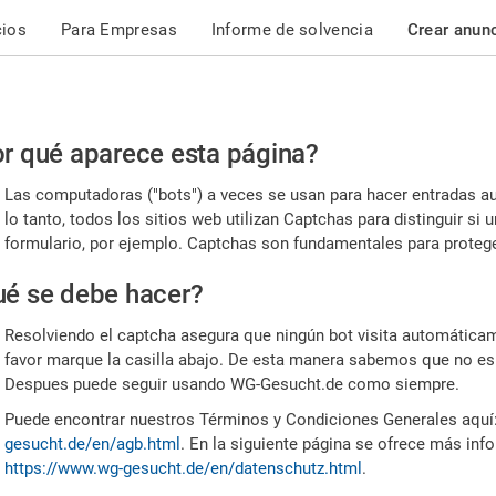
cios
Para Empresas
Informe de solvencia
Crear anun
r
r qué aparece esta página?
or,
Las computadoras ("bots") a veces se usan para hacer entradas a
nfirme
lo tanto, todos los sitios web utilizan Captchas para distinguir s
formulario, por ejemplo. Captchas son fundamentales para proteger
e
é se debe hacer?
mano
Resolviendo el captcha asegura que ningún bot visita automáticame
favor marque la casilla abajo. De esta manera sabemos que no es
Despues puede seguir usando WG-Gesucht.de como siempre.
Puede encontrar nuestros Términos y Condiciones Generales aquí
gesucht.de/en/agb.html
. En la siguiente página se ofrece más inf
https://www.wg-gesucht.de/en/datenschutz.html
.