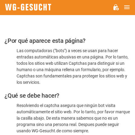
M
WG-
GESUCHT.DE
Por
¿Por qué aparece esta página?
favor,
Las computadoras ("bots") a veces se usan para hacer
confirme
entradas automáticas abusivas en una página. Por lo tanto,
que
todos los sitios web utilizan Captchas para distinguir si un
es
humano o una máquina rellena un formulario, por ejemplo.
Captchas son fundamentales para proteger los sitios web y
humano
los servicios.
¿Qué se debe hacer?
Resolviendo el captcha asegura que ningún bot visita
automáticamente el sitio web. Por lo tanto, por favor marque
la casilla abajo. De esta manera sabemos que no es un
programa sino una persona real. Despues puede seguir
usando WG-Gesucht.de como siempre.