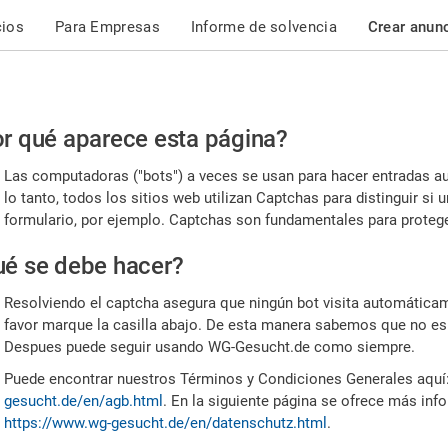
cios
Para Empresas
Informe de solvencia
Crear anun
r
r qué aparece esta página?
or,
Las computadoras ("bots") a veces se usan para hacer entradas a
nfirme
lo tanto, todos los sitios web utilizan Captchas para distinguir s
formulario, por ejemplo. Captchas son fundamentales para proteger
e
é se debe hacer?
mano
Resolviendo el captcha asegura que ningún bot visita automáticame
favor marque la casilla abajo. De esta manera sabemos que no es
Despues puede seguir usando WG-Gesucht.de como siempre.
Puede encontrar nuestros Términos y Condiciones Generales aquí
gesucht.de/en/agb.html
. En la siguiente página se ofrece más inf
https://www.wg-gesucht.de/en/datenschutz.html
.