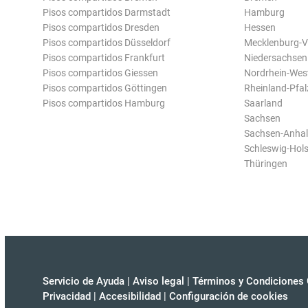
Pisos compartidos Darmstadt
Hamburg
Pisos compartidos Dresden
Hessen
Pisos compartidos Düsseldorf
Mecklenburg-
Pisos compartidos Frankfurt
Niedersachsen
Pisos compartidos Giessen
Nordrhein-Wes
Pisos compartidos Göttingen
Rheinland-Pfal
Pisos compartidos Hamburg
Saarland
Sachsen
Sachsen-Anhal
Schleswig-Hols
Thüringen
Servicio de Ayuda
|
Aviso legal
|
Términos y Condiciones 
Privacidad
|
Accesibilidad
|
Configuración de cookies