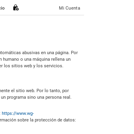
cio
Mi Cuenta
utomáticas abusivas en una página. Por
i un humano o una máquina rellena un
 los sitios web y los servicios.
nte el sitio web. Por lo tanto, por
 un programa sino una persona real.
:
https://www.wg-
ormación sobre la protección de datos: