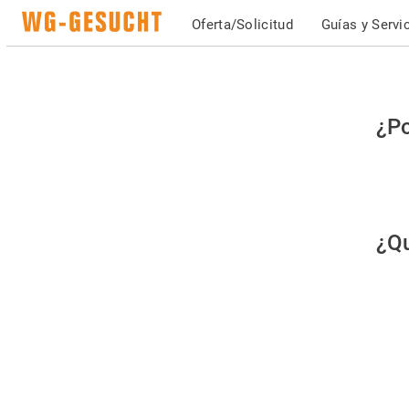
Oferta/Solicitud
Guías y Servi
Po
¿Po
fav
co
qu
¿Qu
es
hu