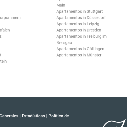
Main
Apartamentos in Stuttgart
Vorpommern
Apartamentos in Düsseldorf
Apartamentos in Leipzig
tfalen
Apartamentos in Dresden
z
Apartamentos in Freiburg im
Breisgau
Apartamentos in Göttingen
t
Apartamentos in Münster
tein
Generales
|
Estadísticas
|
Política de