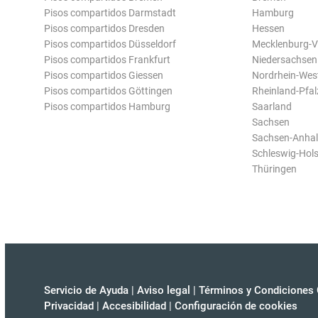
Pisos compartidos Darmstadt
Hamburg
Pisos compartidos Dresden
Hessen
Pisos compartidos Düsseldorf
Mecklenburg-
Pisos compartidos Frankfurt
Niedersachsen
Pisos compartidos Giessen
Nordrhein-Wes
Pisos compartidos Göttingen
Rheinland-Pfal
Pisos compartidos Hamburg
Saarland
Sachsen
Sachsen-Anhal
Schleswig-Hols
Thüringen
Servicio de Ayuda
|
Aviso legal
|
Términos y Condiciones 
Privacidad
|
Accesibilidad
|
Configuración de cookies