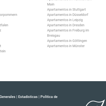
Main
Apartamentos in Stuttgart
Vorpommern
Apartamentos in Düsseldorf
Apartamentos in Leipzig
tfalen
Apartamentos in Dresden
z
Apartamentos in Freiburg im
Breisgau
Apartamentos in Göttingen
t
Apartamentos in Münster
tein
Generales
|
Estadísticas
|
Política de