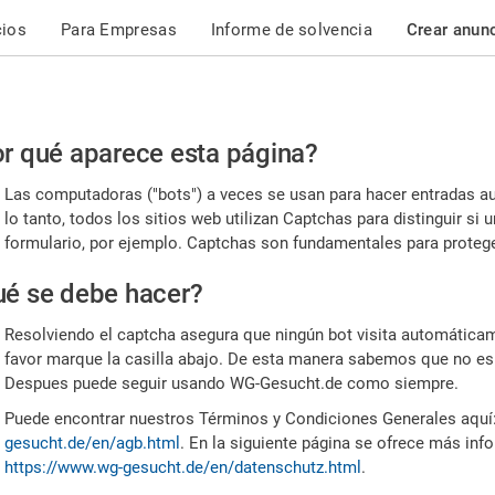
cios
Para Empresas
Informe de solvencia
Crear anun
r
r qué aparece esta página?
or,
Las computadoras ("bots") a veces se usan para hacer entradas a
nfirme
lo tanto, todos los sitios web utilizan Captchas para distinguir s
formulario, por ejemplo. Captchas son fundamentales para proteger
e
é se debe hacer?
mano
Resolviendo el captcha asegura que ningún bot visita automáticame
favor marque la casilla abajo. De esta manera sabemos que no es
Despues puede seguir usando WG-Gesucht.de como siempre.
Puede encontrar nuestros Términos y Condiciones Generales aquí
gesucht.de/en/agb.html
. En la siguiente página se ofrece más inf
https://www.wg-gesucht.de/en/datenschutz.html
.