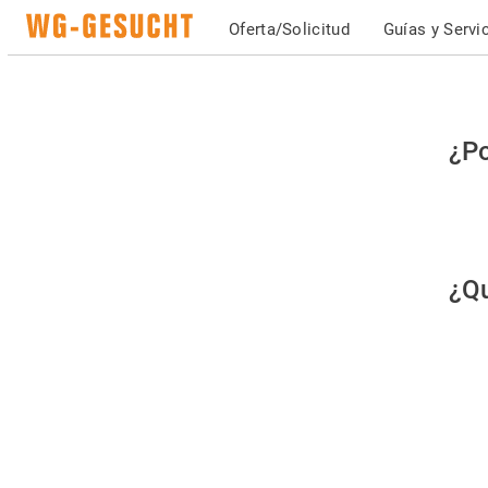
Oferta/Solicitud
Guías y Servi
Po
¿Po
fav
co
qu
¿Qu
es
hu