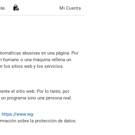
cio
Mi Cuenta
utomáticas abusivas en una página. Por
i un humano o una máquina rellena un
 los sitios web y los servicios.
nte el sitio web. Por lo tanto, por
 un programa sino una persona real.
:
https://www.wg-
ormación sobre la protección de datos: