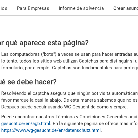
cios
Para Empresas
Informe de solvencia
Crear anun
r
r qué aparece esta página?
or,
Las computadoras ("bots") a veces se usan para hacer entradas a
nfirme
lo tanto, todos los sitios web utilizan Captchas para distinguir s
formulario, por ejemplo. Captchas son fundamentales para proteger
e
é se debe hacer?
mano
Resolviendo el captcha asegura que ningún bot visita automáticame
favor marque la casilla abajo. De esta manera sabemos que no es
Despues puede seguir usando WG-Gesucht.de como siempre.
Puede encontrar nuestros Términos y Condiciones Generales aquí
gesucht.de/en/agb.html
. En la siguiente página se ofrece más inf
https://www.wg-gesucht.de/en/datenschutz.html
.