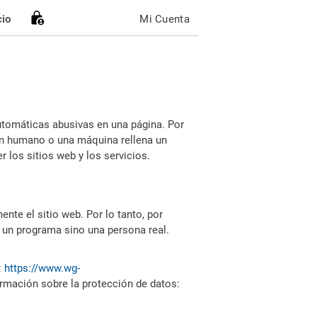
cio
Mi Cuenta
utomáticas abusivas en una página. Por
i un humano o una máquina rellena un
 los sitios web y los servicios.
nte el sitio web. Por lo tanto, por
 un programa sino una persona real.
:
https://www.wg-
ormación sobre la protección de datos: