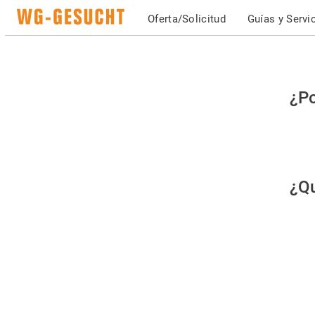
Oferta/Solicitud
Guías y Servi
Po
¿Po
fav
co
qu
¿Qu
es
hu