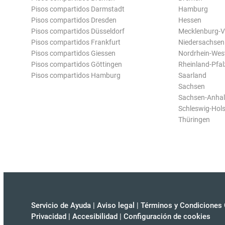
Pisos compartidos Darmstadt
Hamburg
Pisos compartidos Dresden
Hessen
Pisos compartidos Düsseldorf
Mecklenburg-
Pisos compartidos Frankfurt
Niedersachsen
Pisos compartidos Giessen
Nordrhein-Wes
Pisos compartidos Göttingen
Rheinland-Pfal
Pisos compartidos Hamburg
Saarland
Sachsen
Sachsen-Anhal
Schleswig-Hols
Thüringen
Servicio de Ayuda
|
Aviso legal
|
Términos y Condiciones 
Privacidad
|
Accesibilidad
|
Configuración de cookies