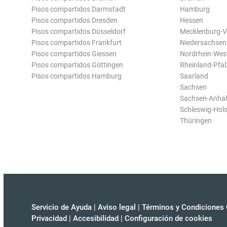
Pisos compartidos Darmstadt
Hamburg
Pisos compartidos Dresden
Hessen
Pisos compartidos Düsseldorf
Mecklenburg-
Pisos compartidos Frankfurt
Niedersachsen
Pisos compartidos Giessen
Nordrhein-Wes
Pisos compartidos Göttingen
Rheinland-Pfal
Pisos compartidos Hamburg
Saarland
Sachsen
Sachsen-Anhal
Schleswig-Hols
Thüringen
Servicio de Ayuda
|
Aviso legal
|
Términos y Condiciones 
Privacidad
|
Accesibilidad
|
Configuración de cookies