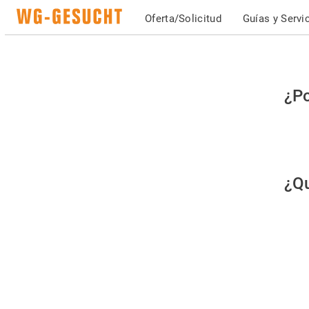
Oferta/Solicitud
Guías y Servi
Po
¿Po
fav
co
qu
¿Qu
es
hu