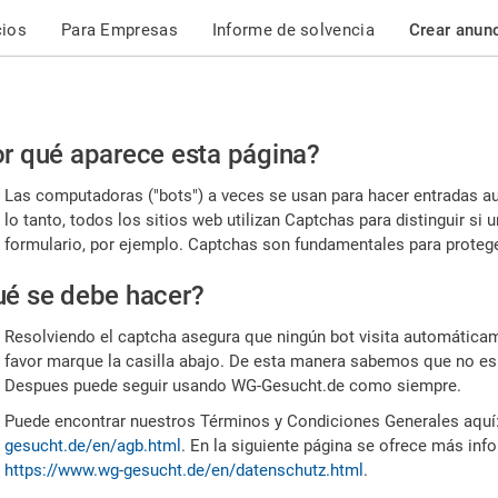
cios
Para Empresas
Informe de solvencia
Crear anun
r
r qué aparece esta página?
or,
Las computadoras ("bots") a veces se usan para hacer entradas a
nfirme
lo tanto, todos los sitios web utilizan Captchas para distinguir s
formulario, por ejemplo. Captchas son fundamentales para proteger
e
é se debe hacer?
mano
Resolviendo el captcha asegura que ningún bot visita automáticame
favor marque la casilla abajo. De esta manera sabemos que no es
Despues puede seguir usando WG-Gesucht.de como siempre.
Puede encontrar nuestros Términos y Condiciones Generales aquí
gesucht.de/en/agb.html
. En la siguiente página se ofrece más inf
https://www.wg-gesucht.de/en/datenschutz.html
.