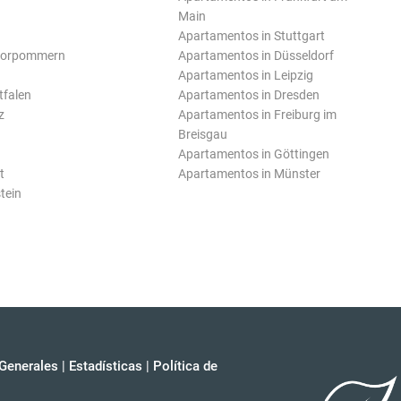
Main
Apartamentos in Stuttgart
Vorpommern
Apartamentos in Düsseldorf
Apartamentos in Leipzig
tfalen
Apartamentos in Dresden
z
Apartamentos in Freiburg im
Breisgau
Apartamentos in Göttingen
t
Apartamentos in Münster
tein
Generales
|
Estadísticas
|
Política de