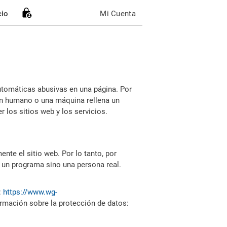
cio
Mi Cuenta
utomáticas abusivas en una página. Por
i un humano o una máquina rellena un
 los sitios web y los servicios.
nte el sitio web. Por lo tanto, por
 un programa sino una persona real.
:
https://www.wg-
ormación sobre la protección de datos: