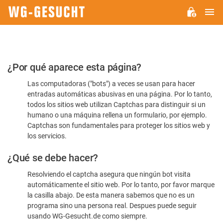
M
WG-
GESUCHT.DE
Por
¿Por qué aparece esta página?
favor,
Las computadoras ("bots") a veces se usan para hacer
confirme
entradas automáticas abusivas en una página. Por lo tanto,
que
todos los sitios web utilizan Captchas para distinguir si un
es
humano o una máquina rellena un formulario, por ejemplo.
Captchas son fundamentales para proteger los sitios web y
humano
los servicios.
¿Qué se debe hacer?
Resolviendo el captcha asegura que ningún bot visita
automáticamente el sitio web. Por lo tanto, por favor marque
la casilla abajo. De esta manera sabemos que no es un
programa sino una persona real. Despues puede seguir
usando WG-Gesucht.de como siempre.