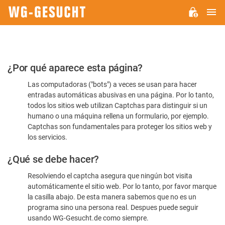
M
WG-
GESUCHT.DE
Por
¿Por qué aparece esta página?
favor,
Las computadoras ("bots") a veces se usan para hacer
confirme
entradas automáticas abusivas en una página. Por lo tanto,
que
todos los sitios web utilizan Captchas para distinguir si un
es
humano o una máquina rellena un formulario, por ejemplo.
Captchas son fundamentales para proteger los sitios web y
humano
los servicios.
¿Qué se debe hacer?
Resolviendo el captcha asegura que ningún bot visita
automáticamente el sitio web. Por lo tanto, por favor marque
la casilla abajo. De esta manera sabemos que no es un
programa sino una persona real. Despues puede seguir
usando WG-Gesucht.de como siempre.