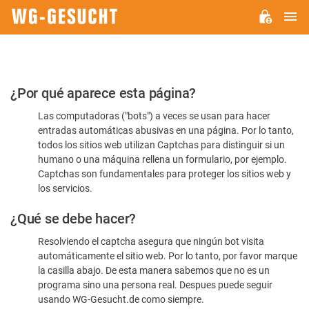
M
WG-
GESUCHT.DE
Por
¿Por qué aparece esta página?
favor,
Las computadoras ("bots") a veces se usan para hacer
confirme
entradas automáticas abusivas en una página. Por lo tanto,
que
todos los sitios web utilizan Captchas para distinguir si un
es
humano o una máquina rellena un formulario, por ejemplo.
Captchas son fundamentales para proteger los sitios web y
humano
los servicios.
¿Qué se debe hacer?
Resolviendo el captcha asegura que ningún bot visita
automáticamente el sitio web. Por lo tanto, por favor marque
la casilla abajo. De esta manera sabemos que no es un
programa sino una persona real. Despues puede seguir
usando WG-Gesucht.de como siempre.