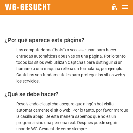
M
WG-
GESUCHT.DE
Por
¿Por qué aparece esta página?
favor,
Las computadoras ("bots") a veces se usan para hacer
confirme
entradas automáticas abusivas en una página. Por lo tanto,
que
todos los sitios web utilizan Captchas para distinguir si un
es
humano o una máquina rellena un formulario, por ejemplo.
Captchas son fundamentales para proteger los sitios web y
humano
los servicios.
¿Qué se debe hacer?
Resolviendo el captcha asegura que ningún bot visita
automáticamente el sitio web. Por lo tanto, por favor marque
la casilla abajo. De esta manera sabemos que no es un
programa sino una persona real. Despues puede seguir
usando WG-Gesucht.de como siempre.