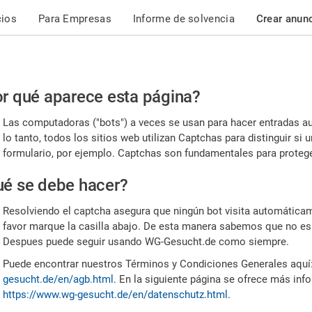
cios
Para Empresas
Informe de solvencia
Crear anun
r
r qué aparece esta página?
or,
Las computadoras ("bots") a veces se usan para hacer entradas a
nfirme
lo tanto, todos los sitios web utilizan Captchas para distinguir s
formulario, por ejemplo. Captchas son fundamentales para proteger
e
é se debe hacer?
mano
Resolviendo el captcha asegura que ningún bot visita automáticame
favor marque la casilla abajo. De esta manera sabemos que no es
Despues puede seguir usando WG-Gesucht.de como siempre.
Puede encontrar nuestros Términos y Condiciones Generales aquí
gesucht.de/en/agb.html
. En la siguiente página se ofrece más inf
https://www.wg-gesucht.de/en/datenschutz.html
.