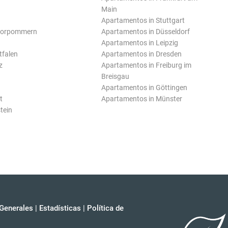
Main
Apartamentos in Stuttgart
Vorpommern
Apartamentos in Düsseldorf
Apartamentos in Leipzig
tfalen
Apartamentos in Dresden
z
Apartamentos in Freiburg im
Breisgau
Apartamentos in Göttingen
t
Apartamentos in Münster
tein
Generales
|
Estadísticas
|
Política de