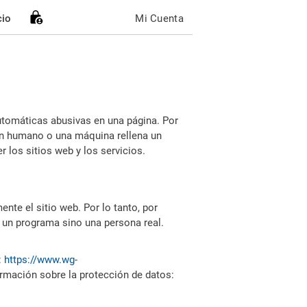
cio
Mi Cuenta
utomáticas abusivas en una página. Por
i un humano o una máquina rellena un
 los sitios web y los servicios.
nte el sitio web. Por lo tanto, por
 un programa sino una persona real.
:
https://www.wg-
ormación sobre la protección de datos: