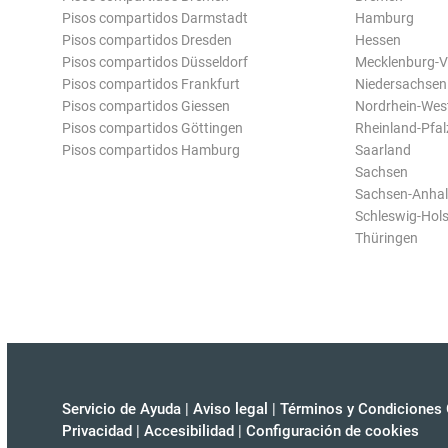
Pisos compartidos Darmstadt
Hamburg
Pisos compartidos Dresden
Hessen
Pisos compartidos Düsseldorf
Mecklenburg-
Pisos compartidos Frankfurt
Niedersachsen
Pisos compartidos Giessen
Nordrhein-Wes
Pisos compartidos Göttingen
Rheinland-Pfal
Pisos compartidos Hamburg
Saarland
Sachsen
Sachsen-Anhal
Schleswig-Hols
Thüringen
Servicio de Ayuda
|
Aviso legal
|
Términos y Condiciones 
Privacidad
|
Accesibilidad
|
Configuración de cookies