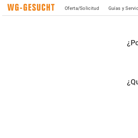
Oferta/Solicitud
Guías y Servi
Po
¿Po
fav
co
qu
¿Qu
es
hu