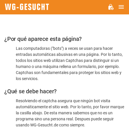
M
WG-
GESUCHT.DE
Por
¿Por qué aparece esta página?
favor,
Las computadoras ("bots") a veces se usan para hacer
confirme
entradas automáticas abusivas en una página. Por lo tanto,
que
todos los sitios web utilizan Captchas para distinguir si un
es
humano o una máquina rellena un formulario, por ejemplo.
Captchas son fundamentales para proteger los sitios web y
humano
los servicios.
¿Qué se debe hacer?
Resolviendo el captcha asegura que ningún bot visita
automáticamente el sitio web. Por lo tanto, por favor marque
la casilla abajo. De esta manera sabemos que no es un
programa sino una persona real. Despues puede seguir
usando WG-Gesucht.de como siempre.