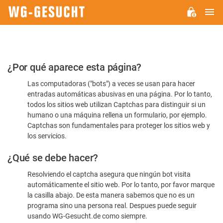
M
WG-
GESUCHT.DE
Por
¿Por qué aparece esta página?
favor,
Las computadoras ("bots") a veces se usan para hacer
confirme
entradas automáticas abusivas en una página. Por lo tanto,
que
todos los sitios web utilizan Captchas para distinguir si un
es
humano o una máquina rellena un formulario, por ejemplo.
Captchas son fundamentales para proteger los sitios web y
humano
los servicios.
¿Qué se debe hacer?
Resolviendo el captcha asegura que ningún bot visita
automáticamente el sitio web. Por lo tanto, por favor marque
la casilla abajo. De esta manera sabemos que no es un
programa sino una persona real. Despues puede seguir
usando WG-Gesucht.de como siempre.