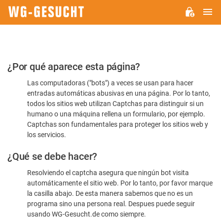
M
WG-
GESUCHT.DE
Por
¿Por qué aparece esta página?
favor,
Las computadoras ("bots") a veces se usan para hacer
confirme
entradas automáticas abusivas en una página. Por lo tanto,
que
todos los sitios web utilizan Captchas para distinguir si un
es
humano o una máquina rellena un formulario, por ejemplo.
Captchas son fundamentales para proteger los sitios web y
humano
los servicios.
¿Qué se debe hacer?
Resolviendo el captcha asegura que ningún bot visita
automáticamente el sitio web. Por lo tanto, por favor marque
la casilla abajo. De esta manera sabemos que no es un
programa sino una persona real. Despues puede seguir
usando WG-Gesucht.de como siempre.