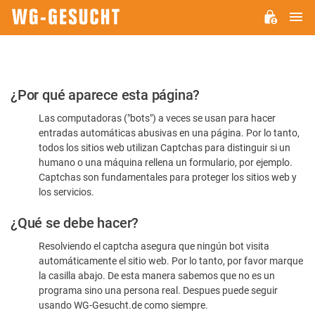
M
WG-
GESUCHT.DE
Por
¿Por qué aparece esta página?
favor,
Las computadoras ("bots") a veces se usan para hacer
confirme
entradas automáticas abusivas en una página. Por lo tanto,
que
todos los sitios web utilizan Captchas para distinguir si un
es
humano o una máquina rellena un formulario, por ejemplo.
Captchas son fundamentales para proteger los sitios web y
humano
los servicios.
¿Qué se debe hacer?
Resolviendo el captcha asegura que ningún bot visita
automáticamente el sitio web. Por lo tanto, por favor marque
la casilla abajo. De esta manera sabemos que no es un
programa sino una persona real. Despues puede seguir
usando WG-Gesucht.de como siempre.