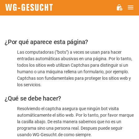
M
WG-
GESUCHT.DE
Por
¿Por qué aparece esta página?
favor,
Las computadoras ("bots") a veces se usan para hacer
confirme
entradas automáticas abusivas en una página. Por lo tanto,
que
todos los sitios web utilizan Captchas para distinguir si un
es
humano o una máquina rellena un formulario, por ejemplo.
Captchas son fundamentales para proteger los sitios web y
humano
los servicios.
¿Qué se debe hacer?
Resolviendo el captcha asegura que ningún bot visita
automáticamente el sitio web. Por lo tanto, por favor marque
la casilla abajo. De esta manera sabemos que no es un
programa sino una persona real. Despues puede seguir
usando WG-Gesucht.de como siempre.