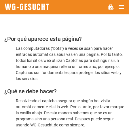
M
WG-
GESUCHT.DE
Por
¿Por qué aparece esta página?
favor,
Las computadoras ("bots") a veces se usan para hacer
confirme
entradas automáticas abusivas en una página. Por lo tanto,
que
todos los sitios web utilizan Captchas para distinguir si un
es
humano o una máquina rellena un formulario, por ejemplo.
Captchas son fundamentales para proteger los sitios web y
humano
los servicios.
¿Qué se debe hacer?
Resolviendo el captcha asegura que ningún bot visita
automáticamente el sitio web. Por lo tanto, por favor marque
la casilla abajo. De esta manera sabemos que no es un
programa sino una persona real. Despues puede seguir
usando WG-Gesucht.de como siempre.