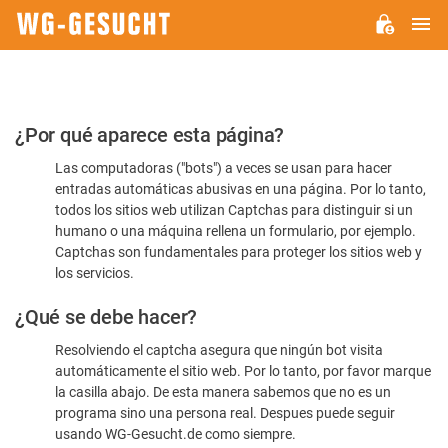
M
WG-
GESUCHT.DE
Por
¿Por qué aparece esta página?
favor,
Las computadoras ("bots") a veces se usan para hacer
confirme
entradas automáticas abusivas en una página. Por lo tanto,
que
todos los sitios web utilizan Captchas para distinguir si un
es
humano o una máquina rellena un formulario, por ejemplo.
Captchas son fundamentales para proteger los sitios web y
humano
los servicios.
¿Qué se debe hacer?
Resolviendo el captcha asegura que ningún bot visita
automáticamente el sitio web. Por lo tanto, por favor marque
la casilla abajo. De esta manera sabemos que no es un
programa sino una persona real. Despues puede seguir
usando WG-Gesucht.de como siempre.