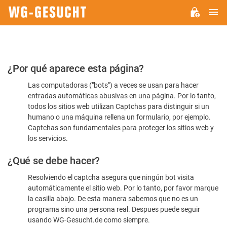
M
WG-
GESUCHT.DE
Por
¿Por qué aparece esta página?
favor,
Las computadoras ("bots") a veces se usan para hacer
confirme
entradas automáticas abusivas en una página. Por lo tanto,
que
todos los sitios web utilizan Captchas para distinguir si un
es
humano o una máquina rellena un formulario, por ejemplo.
Captchas son fundamentales para proteger los sitios web y
humano
los servicios.
¿Qué se debe hacer?
Resolviendo el captcha asegura que ningún bot visita
automáticamente el sitio web. Por lo tanto, por favor marque
la casilla abajo. De esta manera sabemos que no es un
programa sino una persona real. Despues puede seguir
usando WG-Gesucht.de como siempre.