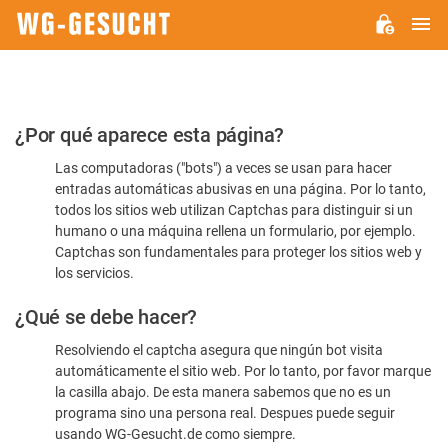
M
WG-
GESUCHT.DE
Por
¿Por qué aparece esta página?
favor,
Las computadoras ("bots") a veces se usan para hacer
confirme
entradas automáticas abusivas en una página. Por lo tanto,
que
todos los sitios web utilizan Captchas para distinguir si un
es
humano o una máquina rellena un formulario, por ejemplo.
Captchas son fundamentales para proteger los sitios web y
humano
los servicios.
¿Qué se debe hacer?
Resolviendo el captcha asegura que ningún bot visita
automáticamente el sitio web. Por lo tanto, por favor marque
la casilla abajo. De esta manera sabemos que no es un
programa sino una persona real. Despues puede seguir
usando WG-Gesucht.de como siempre.