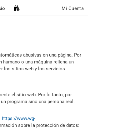
cio
Mi Cuenta
utomáticas abusivas en una página. Por
i un humano o una máquina rellena un
 los sitios web y los servicios.
nte el sitio web. Por lo tanto, por
 un programa sino una persona real.
:
https://www.wg-
ormación sobre la protección de datos: