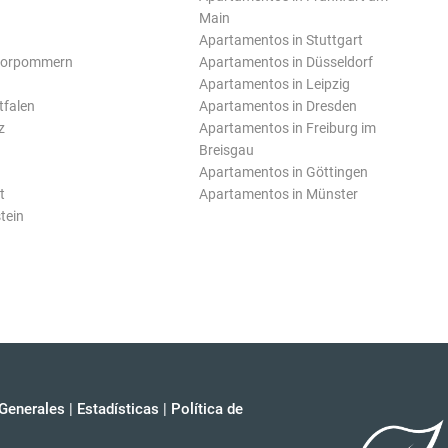
Main
Apartamentos in Stuttgart
Vorpommern
Apartamentos in Düsseldorf
Apartamentos in Leipzig
tfalen
Apartamentos in Dresden
z
Apartamentos in Freiburg im
Breisgau
Apartamentos in Göttingen
t
Apartamentos in Münster
tein
Generales
|
Estadísticas
|
Política de