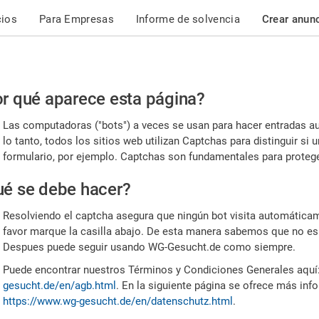
cios
Para Empresas
Informe de solvencia
Crear anun
r
r qué aparece esta página?
or,
Las computadoras ("bots") a veces se usan para hacer entradas a
nfirme
lo tanto, todos los sitios web utilizan Captchas para distinguir s
formulario, por ejemplo. Captchas son fundamentales para proteger
e
é se debe hacer?
mano
Resolviendo el captcha asegura que ningún bot visita automáticame
favor marque la casilla abajo. De esta manera sabemos que no es
Despues puede seguir usando WG-Gesucht.de como siempre.
Puede encontrar nuestros Términos y Condiciones Generales aquí
gesucht.de/en/agb.html
. En la siguiente página se ofrece más inf
https://www.wg-gesucht.de/en/datenschutz.html
.