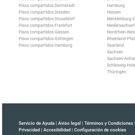
Pisos compartidos Darmstadt
Hamburg
Pisos compartidos Dresden
Hessen
Pisos compartidos Düsseldorf
Mecklenburg-
Pisos compartidos Frankfurt
Niedersachsen
Pisos compartidos Giessen
Nordrhein-Wes
Pisos compartidos Göttingen
Rheinland-Pfal
Pisos compartidos Hamburg
Saarland
Sachsen
Sachsen-Anhal
Schleswig-Hols
Thüringen
Servicio de Ayuda
|
Aviso legal
|
Términos y Condiciones 
Privacidad
|
Accesibilidad
|
Configuración de cookies