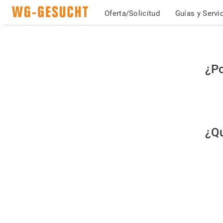
Oferta/Solicitud
Guías y Servi
Po
¿Po
fav
co
qu
¿Qu
es
hu