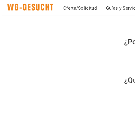
Oferta/Solicitud
Guías y Servi
Po
¿Po
fav
co
qu
¿Qu
es
hu