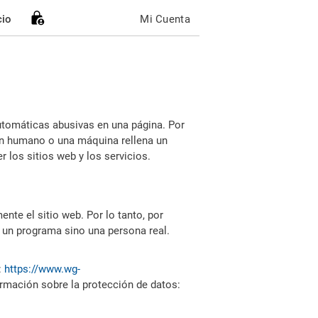
cio
Mi Cuenta
utomáticas abusivas en una página. Por
i un humano o una máquina rellena un
 los sitios web y los servicios.
nte el sitio web. Por lo tanto, por
 un programa sino una persona real.
:
https://www.wg-
ormación sobre la protección de datos: