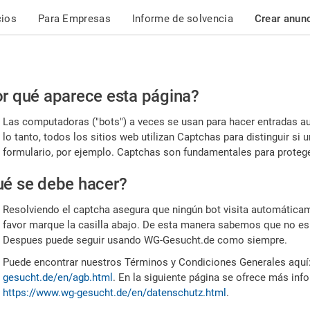
cios
Para Empresas
Informe de solvencia
Crear anun
r
r qué aparece esta página?
or,
Las computadoras ("bots") a veces se usan para hacer entradas a
nfirme
lo tanto, todos los sitios web utilizan Captchas para distinguir s
formulario, por ejemplo. Captchas son fundamentales para proteger
e
é se debe hacer?
mano
Resolviendo el captcha asegura que ningún bot visita automáticame
favor marque la casilla abajo. De esta manera sabemos que no es
Despues puede seguir usando WG-Gesucht.de como siempre.
Puede encontrar nuestros Términos y Condiciones Generales aquí
gesucht.de/en/agb.html
. En la siguiente página se ofrece más inf
https://www.wg-gesucht.de/en/datenschutz.html
.