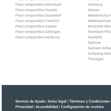
Pisos compartidos Darmstadt
Hamburg
Pisos compartidos Dresden
Hessen
Pisos compartidos Düsseldorf
Mecklenburg-
Pisos compartidos Frankfurt
Niedersachsen
Pisos compartidos Giessen
Nordrhein-Wes
Pisos compartidos Göttingen
Rheinland-Pfal
Pisos compartidos Hamburg
Saarland
Sachsen
Sachsen-Anhal
Schleswig-Hols
Thüringen
Servicio de Ayuda
|
Aviso legal
|
Términos y Condiciones 
Privacidad
|
Accesibilidad
|
Configuración de cookies