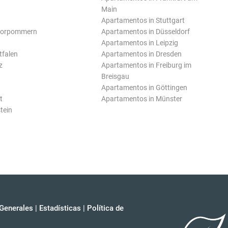
Main
Apartamentos in Stuttgart
Vorpommern
Apartamentos in Düsseldorf
Apartamentos in Leipzig
tfalen
Apartamentos in Dresden
z
Apartamentos in Freiburg im
Breisgau
Apartamentos in Göttingen
t
Apartamentos in Münster
tein
Generales
|
Estadísticas
|
Política de