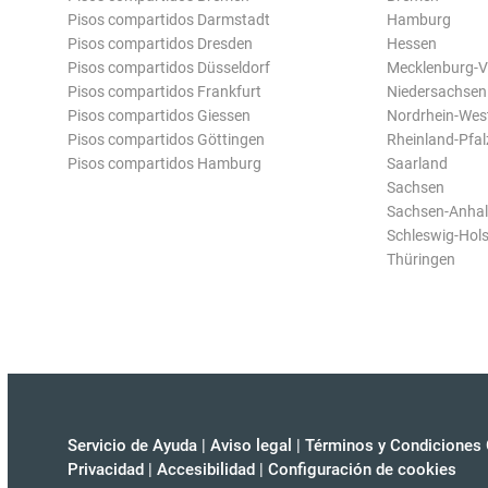
Pisos compartidos Darmstadt
Hamburg
Pisos compartidos Dresden
Hessen
Pisos compartidos Düsseldorf
Mecklenburg-
Pisos compartidos Frankfurt
Niedersachsen
Pisos compartidos Giessen
Nordrhein-Wes
Pisos compartidos Göttingen
Rheinland-Pfal
Pisos compartidos Hamburg
Saarland
Sachsen
Sachsen-Anhal
Schleswig-Hols
Thüringen
Servicio de Ayuda
|
Aviso legal
|
Términos y Condiciones 
Privacidad
|
Accesibilidad
|
Configuración de cookies