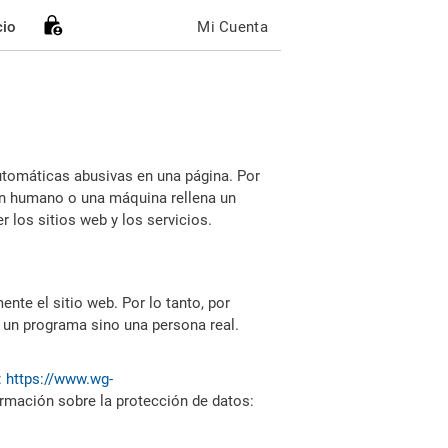
cio
Mi Cuenta
utomáticas abusivas en una página. Por
i un humano o una máquina rellena un
 los sitios web y los servicios.
nte el sitio web. Por lo tanto, por
 un programa sino una persona real.
:
https://www.wg-
ormación sobre la protección de datos: