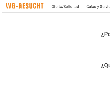
Oferta/Solicitud
Guías y Servi
Po
¿Po
fav
co
qu
¿Qu
es
hu