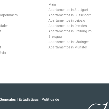
Main
Apartamentos in Stuttgart
Vorpommern
Apartamentos in Düsseldorf
Apartamentos in Leipzig
tfalen
Apartamentos in Dresden
z
Apartamentos in Freiburg im
Breisgau
Apartamentos in Göttingen
t
Apartamentos in Münster
tein
Generales
|
Estadísticas
|
Política de