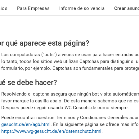
cios
Para Empresas
Informe de solvencia
Crear anun
r
r qué aparece esta página?
or,
Las computadoras ("bots") a veces se usan para hacer entradas a
nfirme
lo tanto, todos los sitios web utilizan Captchas para distinguir s
formulario, por ejemplo. Captchas son fundamentales para proteger
e
é se debe hacer?
mano
Resolviendo el captcha asegura que ningún bot visita automáticame
favor marque la casilla abajo. De esta manera sabemos que no es
Despues puede seguir usando WG-Gesucht.de como siempre.
Puede encontrar nuestros Términos y Condiciones Generales aquí
gesucht.de/en/agb.html
. En la siguiente página se ofrece más inf
https://www.wg-gesucht.de/en/datenschutz.html
.