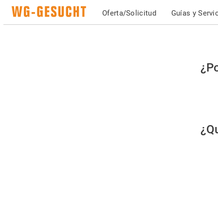
Oferta/Solicitud
Guías y Servi
Po
¿Po
fav
co
qu
¿Qu
es
hu