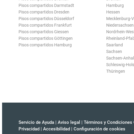
Pisos compartidos Darmstadt
Hamburg
Pisos compartidos Dresden
Hessen
Pisos compartidos Düsseldorf
Mecklenburg-
Pisos compartidos Frankfurt
Niedersachsen
Pisos compartidos Giessen
Nordrhein-Wes
Pisos compartidos Göttingen
Rheinland-Pfal
Pisos compartidos Hamburg
Saarland
Sachsen
Sachsen-Anhal
Schleswig-Hols
Thüringen
Servicio de Ayuda
|
Aviso legal
|
Términos y Condiciones 
Privacidad
|
Accesibilidad
|
Configuración de cookies