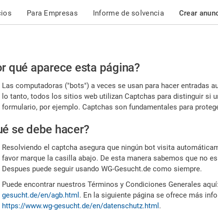
cios
Para Empresas
Informe de solvencia
Crear anun
r
r qué aparece esta página?
or,
Las computadoras ("bots") a veces se usan para hacer entradas a
nfirme
lo tanto, todos los sitios web utilizan Captchas para distinguir s
formulario, por ejemplo. Captchas son fundamentales para proteger
e
é se debe hacer?
mano
Resolviendo el captcha asegura que ningún bot visita automáticame
favor marque la casilla abajo. De esta manera sabemos que no es
Despues puede seguir usando WG-Gesucht.de como siempre.
Puede encontrar nuestros Términos y Condiciones Generales aquí
gesucht.de/en/agb.html
. En la siguiente página se ofrece más inf
https://www.wg-gesucht.de/en/datenschutz.html
.