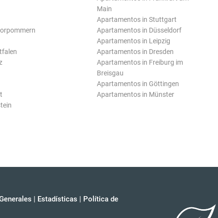
Main
Apartamentos in Stuttgart
Vorpommern
Apartamentos in Düsseldorf
Apartamentos in Leipzig
tfalen
Apartamentos in Dresden
z
Apartamentos in Freiburg im
Breisgau
Apartamentos in Göttingen
t
Apartamentos in Münster
tein
Generales
|
Estadísticas
|
Política de