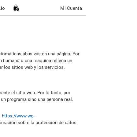
cio
Mi Cuenta
utomáticas abusivas en una página. Por
i un humano o una máquina rellena un
 los sitios web y los servicios.
nte el sitio web. Por lo tanto, por
 un programa sino una persona real.
:
https://www.wg-
ormación sobre la protección de datos: