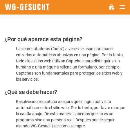
M
WG-
GESUCHT.DE
Por
¿Por qué aparece esta página?
favor,
Las computadoras ("bots") a veces se usan para hacer
confirme
entradas automáticas abusivas en una página. Por lo tanto,
que
todos los sitios web utilizan Captchas para distinguir si un
es
humano o una máquina rellena un formulario, por ejemplo.
Captchas son fundamentales para proteger los sitios web y
humano
los servicios.
¿Qué se debe hacer?
Resolviendo el captcha asegura que ningún bot visita
automáticamente el sitio web. Por lo tanto, por favor marque
la casilla abajo. De esta manera sabemos que no es un
programa sino una persona real. Despues puede seguir
usando WG-Gesucht.de como siempre.