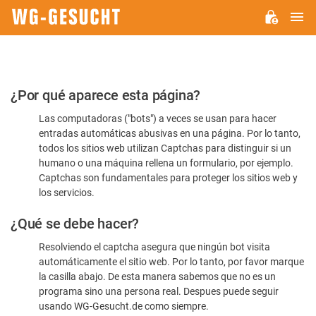
M
WG-
GESUCHT.DE
Por
¿Por qué aparece esta página?
favor,
Las computadoras ("bots") a veces se usan para hacer
confirme
entradas automáticas abusivas en una página. Por lo tanto,
que
todos los sitios web utilizan Captchas para distinguir si un
es
humano o una máquina rellena un formulario, por ejemplo.
Captchas son fundamentales para proteger los sitios web y
humano
los servicios.
¿Qué se debe hacer?
Resolviendo el captcha asegura que ningún bot visita
automáticamente el sitio web. Por lo tanto, por favor marque
la casilla abajo. De esta manera sabemos que no es un
programa sino una persona real. Despues puede seguir
usando WG-Gesucht.de como siempre.