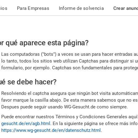
cios
Para Empresas
Informe de solvencia
Crear anun
r
r qué aparece esta página?
or,
Las computadoras ("bots") a veces se usan para hacer entradas a
nfirme
lo tanto, todos los sitios web utilizan Captchas para distinguir s
formulario, por ejemplo. Captchas son fundamentales para proteger
e
é se debe hacer?
mano
Resolviendo el captcha asegura que ningún bot visita automáticame
favor marque la casilla abajo. De esta manera sabemos que no es
Despues puede seguir usando WG-Gesucht.de como siempre.
Puede encontrar nuestros Términos y Condiciones Generales aquí
gesucht.de/en/agb.html
. En la siguiente página se ofrece más inf
https://www.wg-gesucht.de/en/datenschutz.html
.