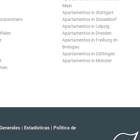
Main
Apartamentos in Stuttgart
Vorpommern
Apartamentos in Düsseldorf
Apartamentos in Leipzig
tfalen
Apartamentos in Dresden
z
Apartamentos in Freiburg im
Breisgau
Apartamentos in Göttingen
t
Apartamentos in Münster
tein
Generales
|
Estadísticas
|
Política de