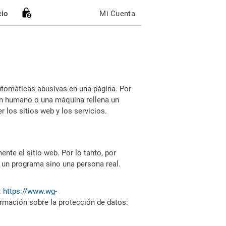
cio
Mi Cuenta
utomáticas abusivas en una página. Por
i un humano o una máquina rellena un
 los sitios web y los servicios.
nte el sitio web. Por lo tanto, por
 un programa sino una persona real.
:
https://www.wg-
ormación sobre la protección de datos: