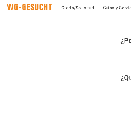
Oferta/Solicitud
Guías y Servi
Po
¿Po
fav
co
qu
¿Qu
es
hu