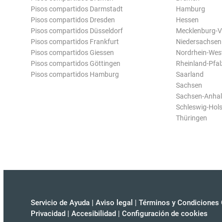
Pisos compartidos Darmstadt
Hamburg
Pisos compartidos Dresden
Hessen
Pisos compartidos Düsseldorf
Mecklenburg-
Pisos compartidos Frankfurt
Niedersachsen
Pisos compartidos Giessen
Nordrhein-Wes
Pisos compartidos Göttingen
Rheinland-Pfal
Pisos compartidos Hamburg
Saarland
Sachsen
Sachsen-Anhal
Schleswig-Hols
Thüringen
Servicio de Ayuda
|
Aviso legal
|
Términos y Condiciones 
Privacidad
|
Accesibilidad
|
Configuración de cookies