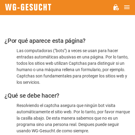
M
WG-
GESUCHT.DE
Por
¿Por qué aparece esta página?
favor,
Las computadoras ("bots") a veces se usan para hacer
confirme
entradas automáticas abusivas en una página. Por lo tanto,
que
todos los sitios web utilizan Captchas para distinguir si un
es
humano o una máquina rellena un formulario, por ejemplo.
Captchas son fundamentales para proteger los sitios web y
humano
los servicios.
¿Qué se debe hacer?
Resolviendo el captcha asegura que ningún bot visita
automáticamente el sitio web. Por lo tanto, por favor marque
la casilla abajo. De esta manera sabemos que no es un
programa sino una persona real. Despues puede seguir
usando WG-Gesucht.de como siempre.