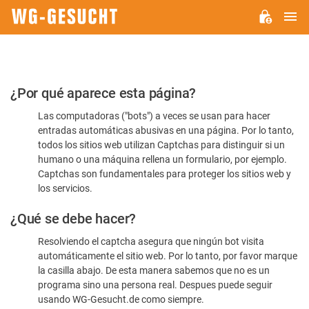
M
WG-
GESUCHT.DE
Por
¿Por qué aparece esta página?
favor,
Las computadoras ("bots") a veces se usan para hacer
confirme
entradas automáticas abusivas en una página. Por lo tanto,
que
todos los sitios web utilizan Captchas para distinguir si un
es
humano o una máquina rellena un formulario, por ejemplo.
Captchas son fundamentales para proteger los sitios web y
humano
los servicios.
¿Qué se debe hacer?
Resolviendo el captcha asegura que ningún bot visita
automáticamente el sitio web. Por lo tanto, por favor marque
la casilla abajo. De esta manera sabemos que no es un
programa sino una persona real. Despues puede seguir
usando WG-Gesucht.de como siempre.