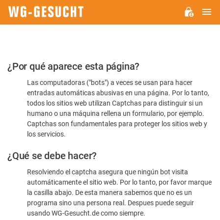
M
WG-
GESUCHT.DE
Por
¿Por qué aparece esta página?
favor,
Las computadoras ("bots") a veces se usan para hacer
confirme
entradas automáticas abusivas en una página. Por lo tanto,
que
todos los sitios web utilizan Captchas para distinguir si un
es
humano o una máquina rellena un formulario, por ejemplo.
Captchas son fundamentales para proteger los sitios web y
humano
los servicios.
¿Qué se debe hacer?
Resolviendo el captcha asegura que ningún bot visita
automáticamente el sitio web. Por lo tanto, por favor marque
la casilla abajo. De esta manera sabemos que no es un
programa sino una persona real. Despues puede seguir
usando WG-Gesucht.de como siempre.