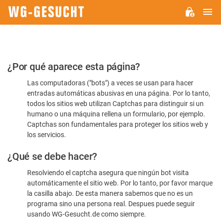
M
WG-
GESUCHT.DE
Por
¿Por qué aparece esta página?
favor,
Las computadoras ("bots") a veces se usan para hacer
confirme
entradas automáticas abusivas en una página. Por lo tanto,
que
todos los sitios web utilizan Captchas para distinguir si un
es
humano o una máquina rellena un formulario, por ejemplo.
Captchas son fundamentales para proteger los sitios web y
humano
los servicios.
¿Qué se debe hacer?
Resolviendo el captcha asegura que ningún bot visita
automáticamente el sitio web. Por lo tanto, por favor marque
la casilla abajo. De esta manera sabemos que no es un
programa sino una persona real. Despues puede seguir
usando WG-Gesucht.de como siempre.