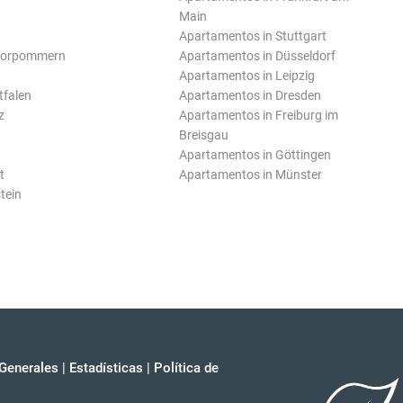
Main
Apartamentos in Stuttgart
Vorpommern
Apartamentos in Düsseldorf
Apartamentos in Leipzig
tfalen
Apartamentos in Dresden
z
Apartamentos in Freiburg im
Breisgau
Apartamentos in Göttingen
t
Apartamentos in Münster
tein
Generales
|
Estadísticas
|
Política de