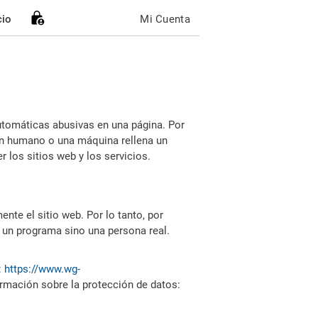
cio
Mi Cuenta
utomáticas abusivas en una página. Por
i un humano o una máquina rellena un
 los sitios web y los servicios.
nte el sitio web. Por lo tanto, por
 un programa sino una persona real.
:
https://www.wg-
ormación sobre la protección de datos: