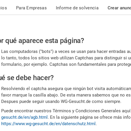
cios
Para Empresas
Informe de solvencia
Crear anun
r
r qué aparece esta página?
or,
Las computadoras ("bots") a veces se usan para hacer entradas a
nfirme
lo tanto, todos los sitios web utilizan Captchas para distinguir s
formulario, por ejemplo. Captchas son fundamentales para proteger
e
é se debe hacer?
mano
Resolviendo el captcha asegura que ningún bot visita automáticame
favor marque la casilla abajo. De esta manera sabemos que no es
Despues puede seguir usando WG-Gesucht.de como siempre.
Puede encontrar nuestros Términos y Condiciones Generales aquí
gesucht.de/en/agb.html
. En la siguiente página se ofrece más inf
https://www.wg-gesucht.de/en/datenschutz.html
.