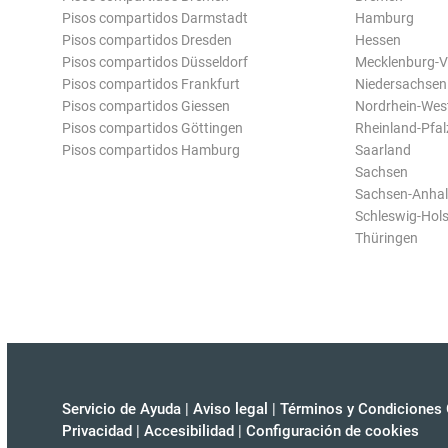
Pisos compartidos Darmstadt
Hamburg
Pisos compartidos Dresden
Hessen
Pisos compartidos Düsseldorf
Mecklenburg-
Pisos compartidos Frankfurt
Niedersachsen
Pisos compartidos Giessen
Nordrhein-Wes
Pisos compartidos Göttingen
Rheinland-Pfal
Pisos compartidos Hamburg
Saarland
Sachsen
Sachsen-Anhal
Schleswig-Hols
Thüringen
Servicio de Ayuda
|
Aviso legal
|
Términos y Condiciones 
Privacidad
|
Accesibilidad
|
Configuración de cookies