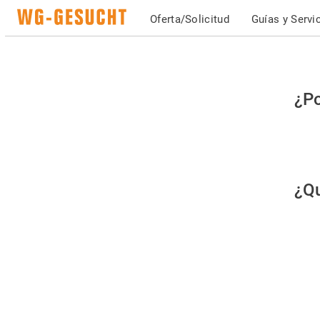
Oferta/Solicitud
Guías y Servi
Po
¿Po
fav
co
qu
¿Qu
es
hu