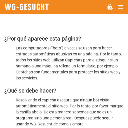
M
WG-
GESUCHT.DE
Por
¿Por qué aparece esta página?
favor,
Las computadoras ("bots") a veces se usan para hacer
confirme
entradas automáticas abusivas en una página. Por lo tanto,
que
todos los sitios web utilizan Captchas para distinguir si un
es
humano o una máquina rellena un formulario, por ejemplo.
Captchas son fundamentales para proteger los sitios web y
humano
los servicios.
¿Qué se debe hacer?
Resolviendo el captcha asegura que ningún bot visita
automáticamente el sitio web. Por lo tanto, por favor marque
la casilla abajo. De esta manera sabemos que no es un
programa sino una persona real. Despues puede seguir
usando WG-Gesucht.de como siempre.