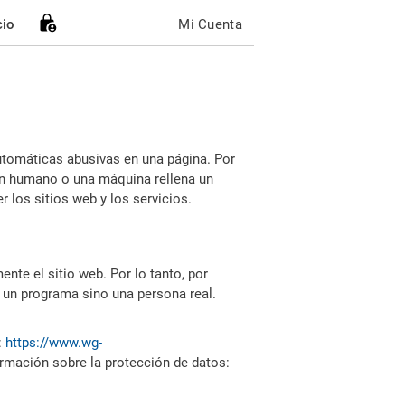
cio
Mi Cuenta
utomáticas abusivas en una página. Por
i un humano o una máquina rellena un
 los sitios web y los servicios.
nte el sitio web. Por lo tanto, por
 un programa sino una persona real.
:
https://www.wg-
ormación sobre la protección de datos: