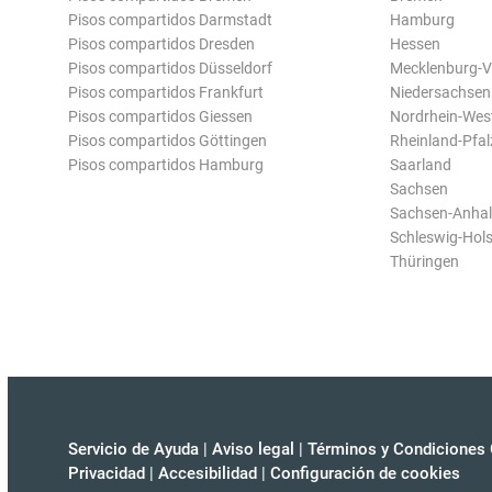
Pisos compartidos Darmstadt
Hamburg
Pisos compartidos Dresden
Hessen
Pisos compartidos Düsseldorf
Mecklenburg-
Pisos compartidos Frankfurt
Niedersachsen
Pisos compartidos Giessen
Nordrhein-Wes
Pisos compartidos Göttingen
Rheinland-Pfal
Pisos compartidos Hamburg
Saarland
Sachsen
Sachsen-Anhal
Schleswig-Hols
Thüringen
Servicio de Ayuda
|
Aviso legal
|
Términos y Condiciones 
Privacidad
|
Accesibilidad
|
Configuración de cookies