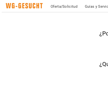
Oferta/Solicitud
Guías y Servi
Po
¿Po
fav
co
qu
¿Qu
es
hu