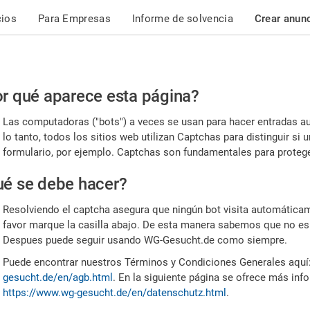
cios
Para Empresas
Informe de solvencia
Crear anun
r
r qué aparece esta página?
or,
Las computadoras ("bots") a veces se usan para hacer entradas a
nfirme
lo tanto, todos los sitios web utilizan Captchas para distinguir s
formulario, por ejemplo. Captchas son fundamentales para proteger
e
é se debe hacer?
mano
Resolviendo el captcha asegura que ningún bot visita automáticame
favor marque la casilla abajo. De esta manera sabemos que no es
Despues puede seguir usando WG-Gesucht.de como siempre.
Puede encontrar nuestros Términos y Condiciones Generales aquí
gesucht.de/en/agb.html
. En la siguiente página se ofrece más inf
https://www.wg-gesucht.de/en/datenschutz.html
.