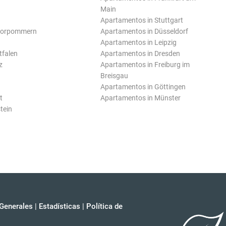
Main
Apartamentos in Stuttgart
Vorpommern
Apartamentos in Düsseldorf
Apartamentos in Leipzig
tfalen
Apartamentos in Dresden
z
Apartamentos in Freiburg im
Breisgau
Apartamentos in Göttingen
t
Apartamentos in Münster
tein
Generales
|
Estadísticas
|
Política de