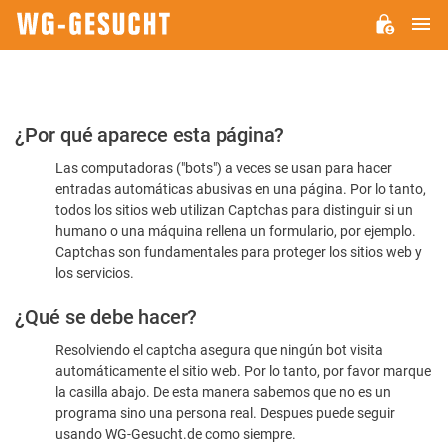
M
WG-
GESUCHT.DE
Por
¿Por qué aparece esta página?
favor,
Las computadoras ("bots") a veces se usan para hacer
confirme
entradas automáticas abusivas en una página. Por lo tanto,
que
todos los sitios web utilizan Captchas para distinguir si un
es
humano o una máquina rellena un formulario, por ejemplo.
Captchas son fundamentales para proteger los sitios web y
humano
los servicios.
¿Qué se debe hacer?
Resolviendo el captcha asegura que ningún bot visita
automáticamente el sitio web. Por lo tanto, por favor marque
la casilla abajo. De esta manera sabemos que no es un
programa sino una persona real. Despues puede seguir
usando WG-Gesucht.de como siempre.